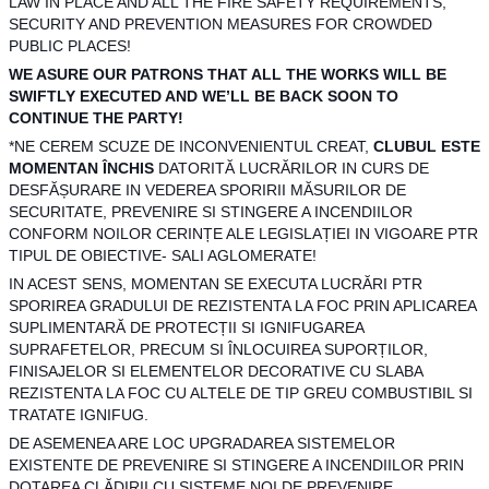
LAW IN PLACE AND ALL THE FIRE SAFETY REQUIREMENTS,
SECURITY AND PREVENTION MEASURES FOR CROWDED
PUBLIC PLACES!
WE ASURE OUR PATRONS THAT ALL THE WORKS WILL BE
SWIFTLY EXECUTED AND WE’LL BE BACK SOON TO
CONTINUE THE PARTY!
*NE CEREM SCU
ZE DE INCONVENIENTUL CREAT,
CLUBUL ESTE
MOMENTAN ÎNCHIS
DATORITĂ LUCRĂRILOR IN CURS DE
DESFĂȘURARE IN VEDEREA SPORIRII MĂSURILOR DE
SECURITATE, PREVENIRE SI STINGERE A INCENDIILOR
CONFORM NOILOR CERINȚE ALE LEGISLAȚIEI IN VIGOARE PTR
TIPUL DE OBIECTIVE- SALI AGLOMERATE!
IN ACEST SENS, MOMENTAN SE EXECUTA LUCRĂRI PTR
SPORIREA GRADULUI DE REZISTENTA LA FOC PRIN APLICAREA
SUPLIMENTARĂ DE PROTECȚII SI IGNIFUGAREA
SUPRAFETELOR, PRECUM SI ÎNLOCUIREA SUPORȚILOR,
FINISAJELOR SI ELEMENTELOR DECORATIVE CU SLABA
REZISTENTA LA FOC CU ALTELE DE TIP GREU COMBUSTIBIL SI
TRATATE IGNIFUG.
DE ASEMENEA ARE LOC UPGRADAREA SISTEMELOR
EXISTENTE DE PREVENIRE SI STINGERE A INCENDIILOR PRIN
DOTAREA CLĂDIRII CU SISTEME NOI DE PREVENIRE